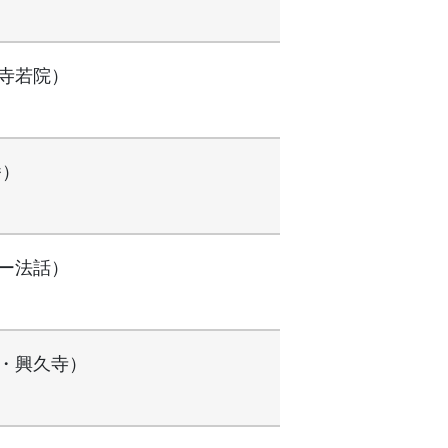
妙寺若院）
番）
）
レー法話）
阜・興久寺）