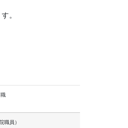
ます。
住職
別院職員）