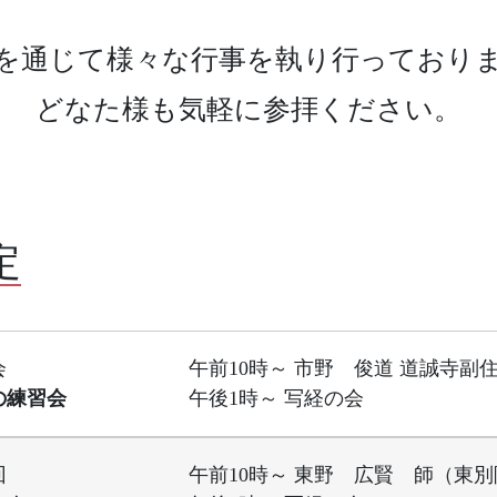
を通じて様々な行事を執り行っており
どなた様も気軽に参拝ください。
定
会
午前10時～ 市野 俊道 道誠寺副
の練習会
午後1時～ 写経の会
回
午前10時～ 東野 広賢 師（東