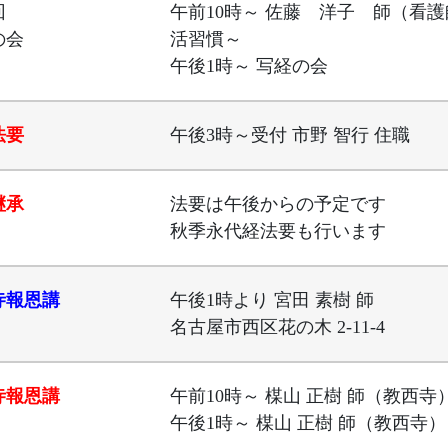
回
午前10時～ 佐藤 洋子 師（看
の会
活習慣～
午後1時～ 写経の会
法要
午後3時～受付 市野 智行 住職
継承
法要は午後からの予定です
秋季永代経法要も行います
寺報恩講
午後1時より 宮田 素樹 師
名古屋市西区花の木 2-11-4
寺報恩講
午前10時～ 楳山 正樹 師（教西寺
午後1時～ 楳山 正樹 師（教西寺）